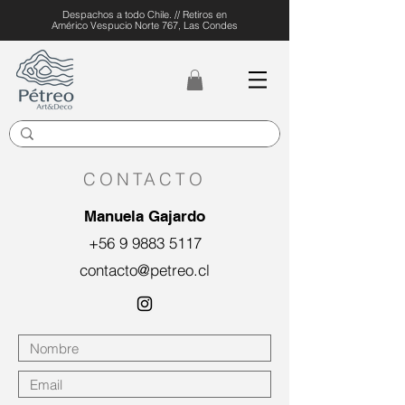
Despachos a todo Chile. // Retiros en
Américo Vespucio Norte 767, Las Condes
CONTACTO
Manuela Gajardo
+56 9 9883 5117
contacto@petreo.cl