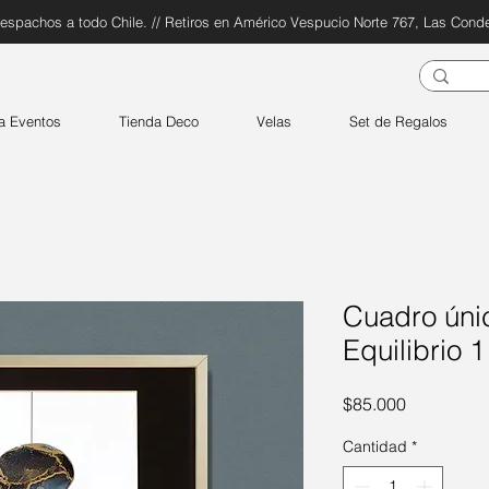
espachos a todo Chile. // Retiros en Américo Vespucio Norte 767, Las Cond
a Eventos
Tienda Deco
Velas
Set de Regalos
Cuadro único
Equilibrio 1
Precio
$85.000
Cantidad
*