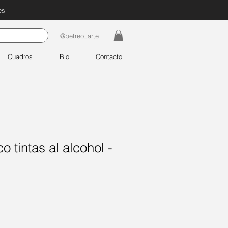
es
@petreo_arte
Cuadros
Bio
Contacto
 tintas al alcohol -