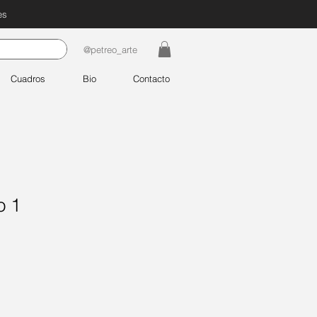
es
@petreo_arte
Cuadros
Bio
Contacto
o 1