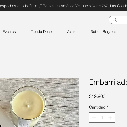
espachos a todo Chile. // Retiros en Américo Vespucio Norte 767, Las Cond
a Eventos
Tienda Deco
Velas
Set de Regalos
Embarrilad
Precio
$19.900
Cantidad
*