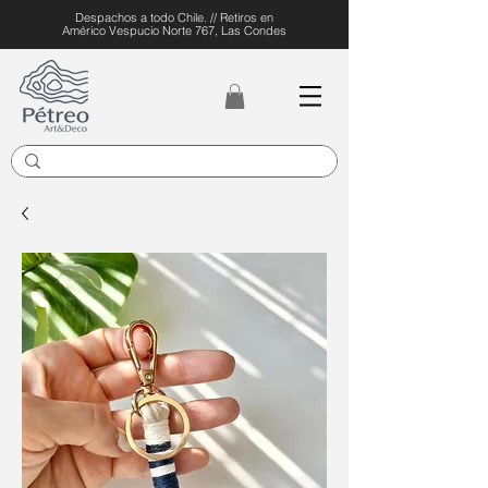
Despachos a todo Chile. // Retiros en
Américo Vespucio Norte 767, Las Condes