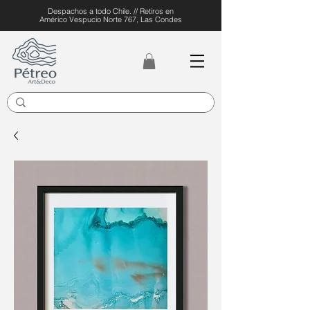
Despachos a todo Chile. // Retiros en
Américo Vespucio Norte 767, Las Condes