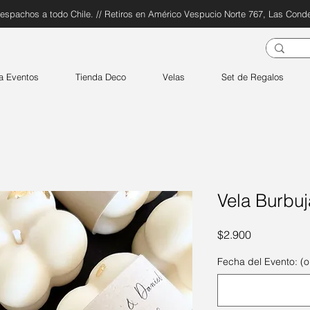
espachos a todo Chile. // Retiros en Américo Vespucio Norte 767, Las Cond
a Eventos
Tienda Deco
Velas
Set de Regalos
Vela Burbu
Precio
$2.900
Fecha del Evento: (o