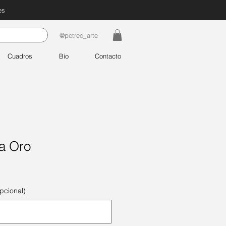
es
@petreo_arte
Cuadros
Bio
Contacto
ja Oro
pcional)