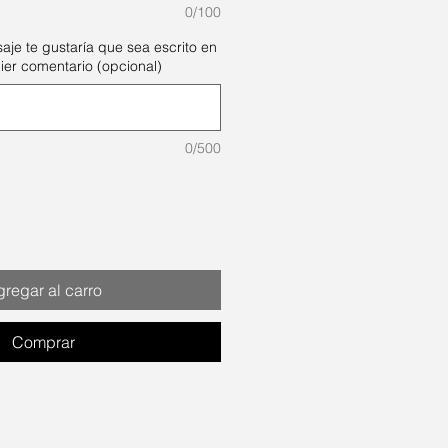
0/100
je te gustaría que sea escrito en
ier comentario (opcional)
0/500
regar al carro
Comprar