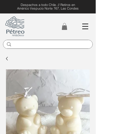
Despachos a todo Chile. // Retiros en
Américo Vespucio Norte 767, Las Condes