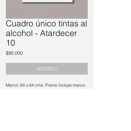
Cuadro único tintas al
alcohol - Atardecer
10
Precio
$95.000
VENDIDO
Marco: 64 x 64 cms. Precio incluye marco.
Política de Privacidad
·
Envío y Devoluciones
·
Términos y Condiciones
© 2023 Pétreo Art & Deco. Recuerdos - Velas -