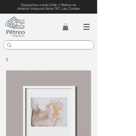
Despachos a todo Chile. // Retiros en
Américo Vespucio Norte 767, Las Condes