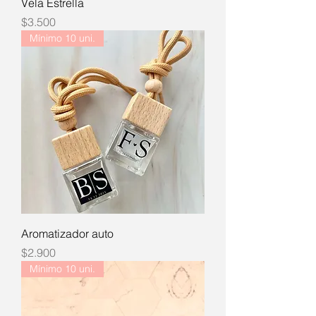
Vela Estrella
Precio
$3.500
Mínimo 10 uni.
Aromatizador auto
Precio
$2.900
Mínimo 10 uni.