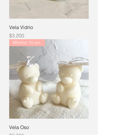
Vela Vidrio
Precio
$3.200
Mínimo 10 uni.
Vela Oso
Precio
$2.990