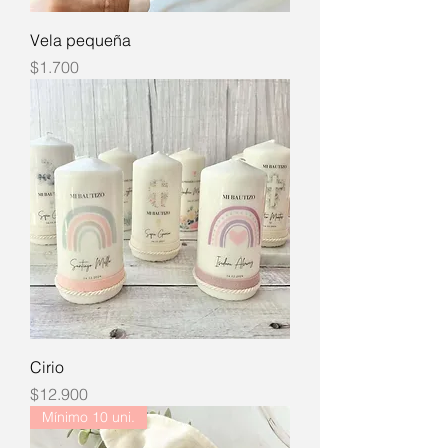
Vela pequeña
Precio
$1.700
Cirio
Precio
$12.900
Mínimo 10 uni.