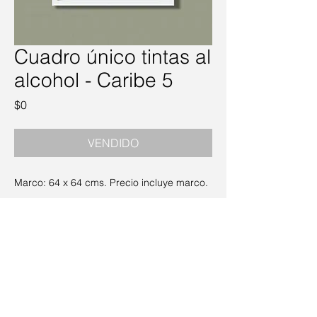
Cuadro único tintas al
alcohol - Caribe 5
Precio
$0
VENDIDO
Marco: 64 x 64 cms. Precio incluye marco.
Política de Privacidad
·
Envío y Devoluciones
·
Términos y Condiciones
© 2023 Pétreo Art & Deco. Recuerdos - Velas -
Cuadros. ·
+56 9 9883 5117
Creado por
Agencia Digital Gibli