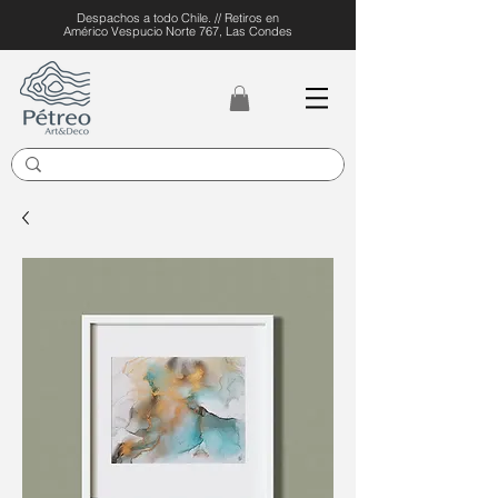
Despachos a todo Chile. // Retiros en
Américo Vespucio Norte 767, Las Condes