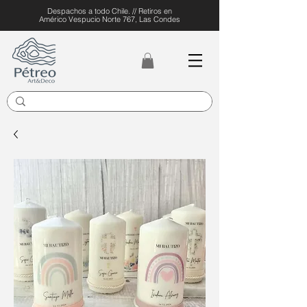
Despachos a todo Chile. // Retiros en
Américo Vespucio Norte 767, Las Condes