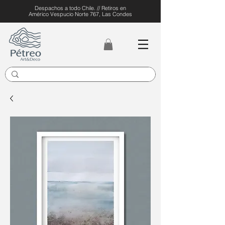
Despachos a todo Chile. // Retiros en
Américo Vespucio Norte 767, Las Condes