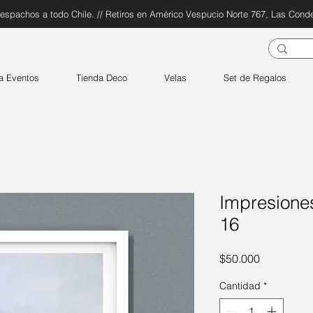
espachos a todo Chile. // Retiros en Américo Vespucio Norte 767, Las Cond
a Eventos
Tienda Deco
Velas
Set de Regalos
Impresiones
16
Precio
$50.000
Cantidad
*