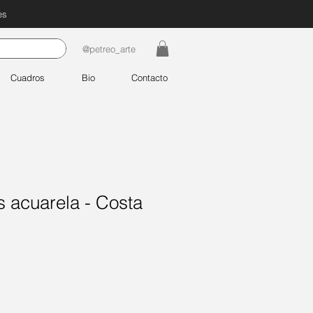
es
@petreo_arte
Cuadros
Bio
Contacto
 acuarela - Costa