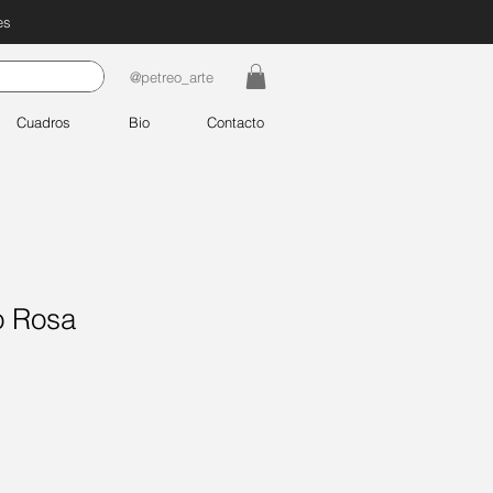
es
@petreo_arte
Cuadros
Bio
Contacto
o Rosa