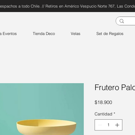
espachos a todo Chile. // Retiros en Américo Vespucio Norte 767, Las Cond
a Eventos
Tienda Deco
Velas
Set de Regalos
Frutero Pal
Precio
$18.900
Cantidad
*