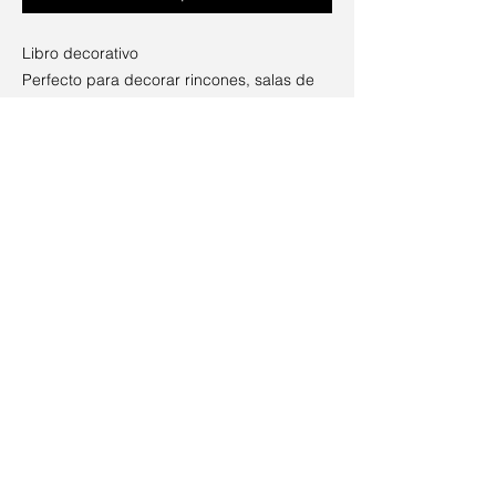
Libro decorativo
Perfecto para decorar rincones, salas de
libros, estantes, etc.
Material: papel grueso de alta calidad
Medidas: 26.7 x 17.5 x 4.2 cms
*Maqueta de libro
Política de Privacidad
·
Envío y Devoluciones
·
Términos y Condiciones
© 2023 Pétreo Art & Deco. Recuerdos - Velas -
Cuadros. ·
+56 9 9883 5117
Creado por
Agencia Digital Gibli