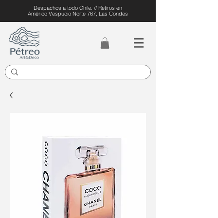
Despachos a todo Chile. // Retiros en
Américo Vespucio Norte 767, Las Condes