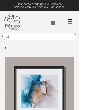
Despachos a todo Chile. // Retiros en
Américo Vespucio Norte 767, Las Condes