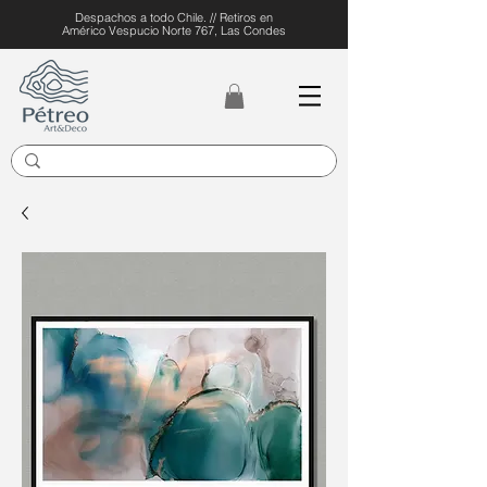
Despachos a todo Chile. // Retiros en
Américo Vespucio Norte 767, Las Condes