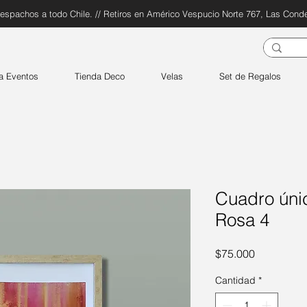
espachos a todo Chile. // Retiros en Américo Vespucio Norte 767, Las Cond
a Eventos
Tienda Deco
Velas
Set de Regalos
Cuadro único
Rosa 4
Precio
$75.000
Cantidad
*