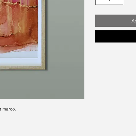
Ag
e marco.