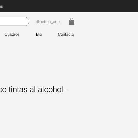
es
@petreo_arte
Cuadros
Bio
Contacto
 tintas al alcohol -