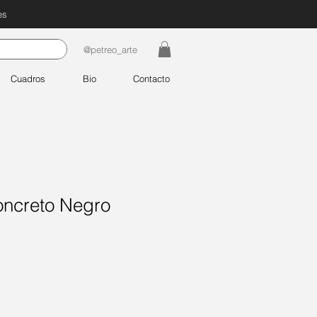
es
@petreo_arte
Cuadros
Bio
Contacto
oncreto Negro