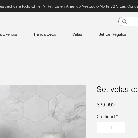
espachos a todo Chile. // Retiros en Américo Vespucio Norte 767, Las Cond
a Eventos
Tienda Deco
Velas
Set de Regalos
Set velas c
Precio
$29.990
Cantidad
*